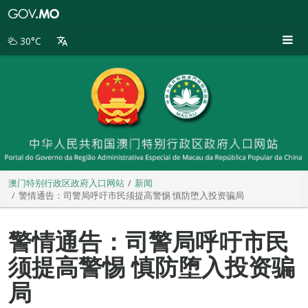
澳
门
特
30°C
别
行
政
区
政
府
入
口
网
站
澳门特别行政区政府入口网站
新闻
警情通告：司警局呼吁市民须提高警惕 慎防堕入投资骗局
警情通告：司警局呼吁市民
须提高警惕 慎防堕入投资骗
局