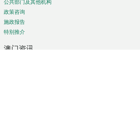
单
公共部门及其他机构
政策咨询
施政报告
特别推介
澳门资讯
天气
交通
公众假期
文娱康体
城市资讯
澳门便览
统计数字
公布告示