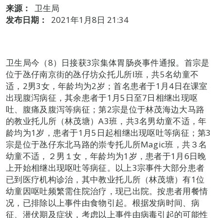
来源：
卫生局
发布日期：
2021年1月8日 21:34
卫生局今（8）日接获3宗集体胃肠炎事件通报。首宗是
位于氹仔南京街的氹仔坊众托儿所I班，共5名幼童不
适，2男3女，年龄均为2岁；首名患者于1月4日在课室
出现腹泻病征，其余患者于1月5日至7日相继出现呕
吐、腹痛及腹泻等病征；第2宗是位于林茂海边大马路
的教业托儿所（林茂塘）A3班，共3名男幼童不适，年
龄均为1岁，患者于1月5日起相继出现呕吐等病征；第3
宗是位于氹仔东北马路的崇专托儿所Magic班，共３名
幼童不适，２男１女，年龄均为1岁，患者于1月6日晚
上开始相继出现呕吐等病征。以上3宗事件大部分患者
已到医疗机构诊治，其中教业托儿所（林茂塘）有1位
幼童因呕吐频繁需住院治疗，现已出院。按患者用餐情
况，已排除以上事件由食物引起。根据发病时间、病
征、潜伏期及症状，考虑以上事件由病毒引起的可能性