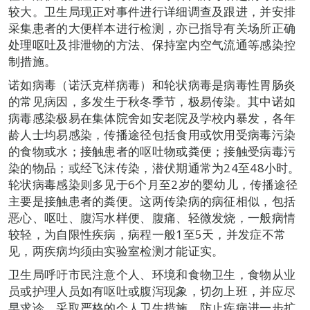
较大。卫生局现正对事件进行详细调查及跟进，并安排
采集患者的大便样本进行检测，亦已指导有关场所正确
处理呕吐及排泄物的方法、保持室内空气流通等感染控
制措施。
诺如病毒（诺沃克样病毒）和轮状病毒是病毒性胃肠炎
的常见病因，多发生于秋冬季节，极易传染。其中诺如
病毒感染极易在集体院舍如安老院及学校内暴发，各年
龄人士均易感染，传播途径包括食用或饮用受病毒污染
的食物或水；接触患者的呕吐物或粪便；接触受病毒污
染的物品；或经飞沫传染，潜伏期通常为24至48小时。
轮状病毒感染则多见于6个月至2岁的婴幼儿，传播途径
主要是接触患者的粪便。这两传染病的病征相似，包括
恶心、呕吐、腹泻水样便、腹痛、轻微发烧，一般病情
较轻，为自限性疾病，病程一般1至5天，并发症不常
见，两疾病均须由实验室检测才能证实。
卫生局呼吁市民注意个人、环境和食物卫生，食物从业
员或护理人员如有呕吐或腹泻现象，切勿上班，并应尽
早求诊，采取严格的个人卫生措施，防止疾病进一步扩