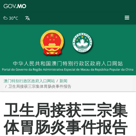
澳
门
特
30°C
别
行
政
区
政
府
入
口
网
站
澳门特别行政区政府入口网站
新闻
卫生局接获三宗集体胃肠炎事件报告
卫生局接获三宗集
体胃肠炎事件报告