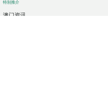
特别推介
澳门资讯
天气
交通
公众假期
文娱康体
城市资讯
澳门便览
统计数字
公布告示
新闻
短片