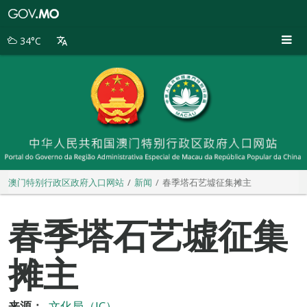
澳
门
特
34°C
别
行
政
区
政
府
入
口
网
站
澳门特别行政区政府入口网站
新闻
春季塔石艺墟征集摊主
春季塔石艺墟征集
摊主
来源：
文化局（IC）