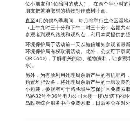
位小朋友和1位陪同的成人）。在两个半小时的
朋友把就地取材的植物制作成树叶画。
直至4月的候鸟季期间，每月将举行生态区湿地观
（上午九时三十分和下午二时三十分）名额共4
参观者到观鸟路线和观鸟点，利用本局提供的
环境保护局于活动前一天以短信通知参观者最
环境保护局有权取消活动。此外，公众可下载局方流
QR Code)，了解相关的动、植物资料，让参
水)。
另外，为有效利用处理厨余后产生的有机肥料
购置堆肥设备，将处理厨余后产生的土壤改良
小包装，参观者可于路氹城生态保护区免费索取
马路32号至36号电力公司大楼一楼)及辖下的
岛政府综合服务中心免费索取，日后亦会在对