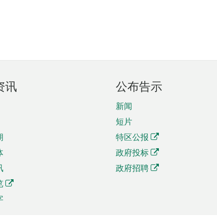
资讯
公布告示
新闻
短片
期
特区公报
体
政府投标
讯
政府招聘
览
字