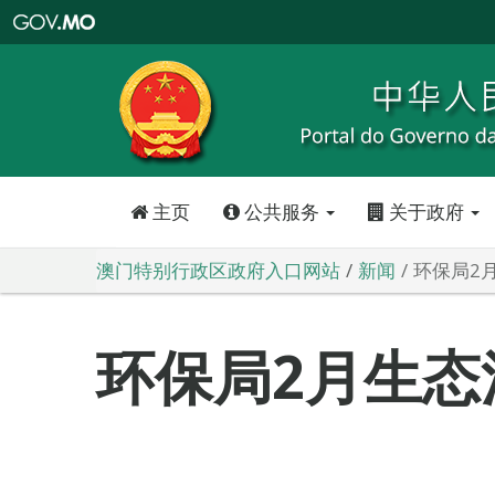
澳
门
特
别
行
政
区
政
府
入
口
网
站
主页
公共服务
关于政府
澳门特别行政区政府入口网站
新闻
环保局2
环保局2月生态