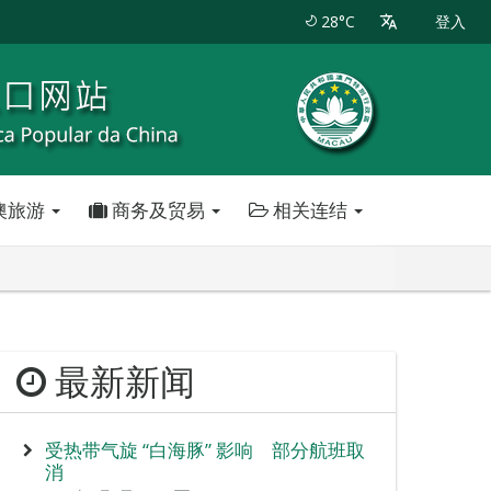
28°C
登入
澳旅游
商务及贸易
相关连结
最新新闻
受热带气旋 “白海豚” 影响 部分航班取
消