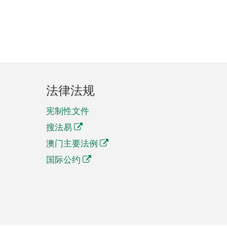
法律法规
宪制性文件
搜法易
澳门主要法例
国际公约