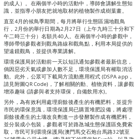
的成人）。在兩個半小時的活動中，導師會講解生態知
識，並指導小朋友把就地取材的植物製作成樹葉畫。
直至4月的候鳥季期間，每月將舉行生態區濕地觀鳥
行，2月份的舉行日期為2月27日（上午九時三十分和下
午二時三十分）名額共40人。在兩個半小時的參觀中，
導師帶領參觀者到觀鳥路線和觀鳥點，利用本局提供的
望遠鏡觀鳥，並提供專業講解。
環境保護局於活動前一天以短訊通知參觀者最新信息，
倘因惡劣天氣或參加人數不足，環境保護局有權取消活
動。此外，公眾可下載局方流動應用程式 (DSPA app，
請見附圖QR Code)，了解相關的動、植物資料，讓參觀
增添趣味 (請參與者支持環保，自備飲用水)。
另外，為有效利用處理廚餘後產生的有機肥料，並提升
市民的環保意識，環境保護局已購置堆肥設備，將處理
廚餘後產生的土壤改良劑進一步發酵製作成有機肥料，
並分裝成小包裝，參觀者可於路氹城生態保護區免費索
取，市民可到環境保護局(澳門馬交石炮台馬路32號至