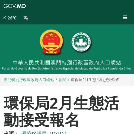
澳
門
特
26°C
別
行
政
區
政
府
入
口
網
站
澳門特別行政區政府入口網站
新聞
環保局2月生態活動接受報名
環保局2月生態活
動接受報名
來源：
環境保護局（DSPA）