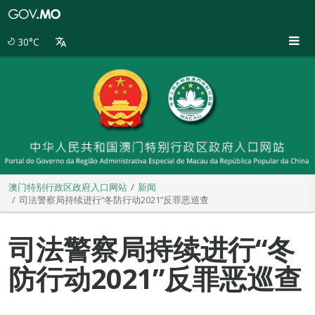
澳
门
特
30°C
别
行
政
区
政
府
入
口
网
站
澳门特别行政区政府入口网站
新闻
司法警察局持续进行“冬防行动2021”反罪恶巡查
司法警察局持续进行“冬
防行动2021”反罪恶巡查