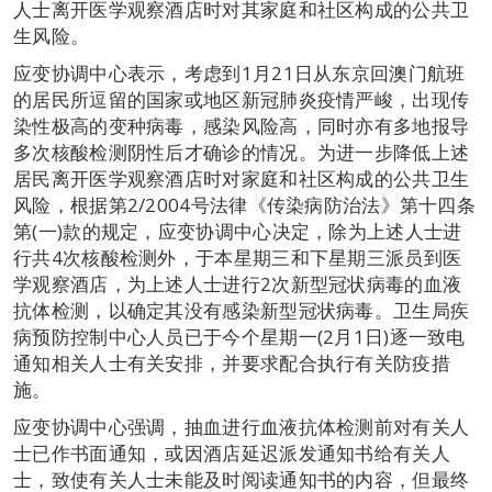
人士离开医学观察酒店时对其家庭和社区构成的公共卫
生风险。
应变协调中心表示，考虑到1月21日从东京回澳门航班
的居民所逗留的国家或地区新冠肺炎疫情严峻，出现传
染性极高的变种病毒，感染风险高，同时亦有多地报导
多次核酸检测阴性后才确诊的情况。为进一步降低上述
居民离开医学观察酒店时对家庭和社区构成的公共卫生
风险，根据第2/2004号法律《传染病防治法》第十四条
第(一)款的规定，应变协调中心决定，除为上述人士进
行共4次核酸检测外，于本星期三和下星期三派员到医
学观察酒店，为上述人士进行2次新型冠状病毒的血液
抗体检测，以确定其没有感染新型冠状病毒。卫生局疾
病预防控制中心人员已于今个星期一(2月1日)逐一致电
通知相关人士有关安排，并要求配合执行有关防疫措
施。
应变协调中心强调，抽血进行血液抗体检测前对有关人
士已作书面通知，或因酒店延迟派发通知书给有关人
士，致使有关人士未能及时阅读通知书的内容，但最终