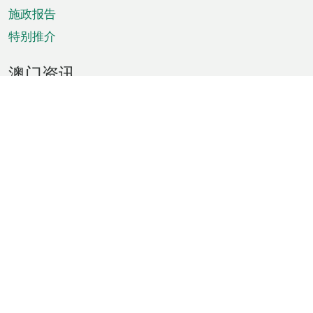
施政报告
特别推介
澳门资讯
天气
交通
公众假期
文娱康体
城市资讯
澳门便览
统计数字
公布告示
新闻