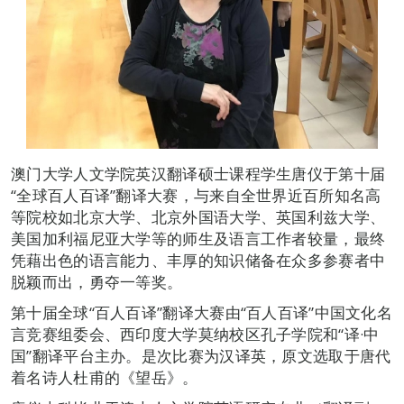
澳门大学人文学院英汉翻译硕士课程学生唐仪于第十届
“全球百人百译”翻译大赛，与来自全世界近百所知名高
等院校如北京大学、北京外国语大学、英国利兹大学、
美国加利福尼亚大学等的师生及语言工作者较量，最终
凭藉出色的语言能力、丰厚的知识储备在众多参赛者中
脱颖而出，勇夺一等奖。
第十届全球“百人百译”翻译大赛由“百人百译”中国文化名
言竞赛组委会、西印度大学莫纳校区孔子学院和“译·中
国”翻译平台主办。是次比赛为汉译英，原文选取于唐代
着名诗人杜甫的《望岳》。