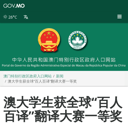
澳
门
特
26°C
别
行
政
区
政
府
入
口
网
站
澳门特别行政区政府入口网站
新闻
澳大学生获全球“百人百译”翻译大赛一等奖
澳大学生获全球“百人
百译”翻译大赛一等奖