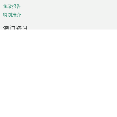
施政报告
特别推介
澳门资讯
天气
交通
公众假期
文娱康体
城市资讯
澳门便览
统计数字
公布告示
新闻