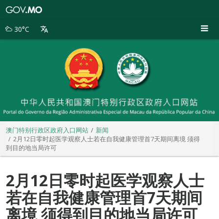
澳
门
特
30°C
别
行
政
区
政
府
入
口
网
站
澳门特别行政区政府入口网站
新闻
2月12日零时起医学观察人士若在自我健康管理首7天期间离境 须得
到目的地当局许可
2月12日零时起医学观察人士
若在自我健康管理首7天期间
离境 须得到目的地当局许可