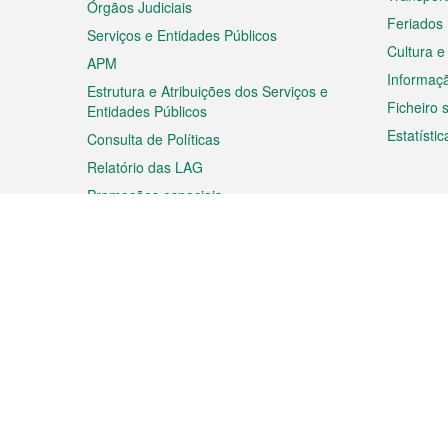
Órgãos Judiciais
Feriados
Serviços e Entidades Públicos
Cultura e
APM
Informaç
Estrutura e Atribuições dos Serviços e
Ficheiro
Entidades Públicos
Estatístic
Consulta de Políticas
Relatório das LAG
Promoções especiais
Viagem
Negóc
Planear a sua viagem
Negócios
Descobrir Macau
Feiras d
Macau
Espectáculos e Entretenimento
Oportuni
Roteiro de Compras
das PME
Eventos e Festividades
Informaç
Proprieda