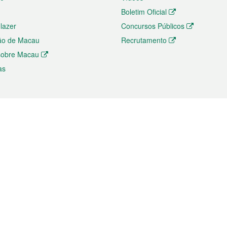
Boletim Oficial
 lazer
Concursos Públicos
ão de Macau
Recrutamento
 sobre Macau
as
ios e comércio
Directório
 e Investimento
Directório de Aplicações para T
o Comércio e Convenções em
Directório de Redes Sociais
Directório de Websites Temático
dades de Negócios e Serviços
Directório RSS
s
Descarregamento de impressos
ão dos Mercados
de Intelectual