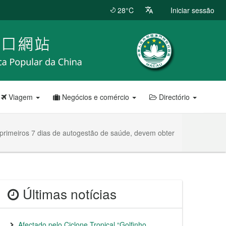
28°C
Iniciar sessão
Viagem
Negócios e comércio
Directório
 primeiros 7 dias de autogestão de saúde, devem obter
Últimas notícias
Afectado pelo Ciclone Tropical “Golfinho