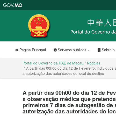
Portal
do
Governo
da
RAE
de
Macau
Página Principal
Serviços públicos
Sobre o
Portal do Governo da RAE de Macau
Notícias
A partir das 00h00 do dia 12 de Fevereiro, indivíduo
a autorização das autoridades do local de destino
A partir das 00h00 do dia 12 de Fe
a observação médica que pretendam
primeiros 7 dias de autogestão de
autorização das autoridades do loc