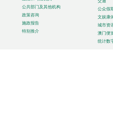
单
交通
公共部门及其他机构
公众假
政策咨询
文娱康
施政报告
城市资
特别推介
澳门便
统计数
来澳旅游
商务
计划行程
贸易投
观光
澳门经
娱乐休闲
中小企
购物
市场资
节日盛事
知识产