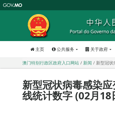
澳
门
特
别
行
政
区
政
府
入
口
网
站
主页
公共服务
关于政府
澳门特别行政区政府入口网站
新闻
新型冠状病
新型冠状病毒感染应
线统计数字 (02月18日0