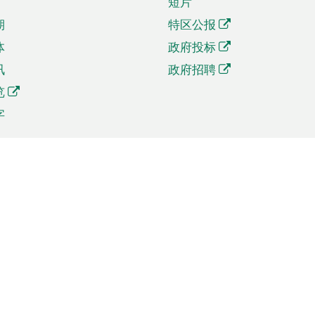
短片
期
特区公报
体
政府投标
讯
政府招聘
览
字
及贸易
相关连结
资
手机应用程序目录
贸会展
社交媒体目录
商机和服务
专题网站目录
讯
RSS订阅目录
权
表格下载