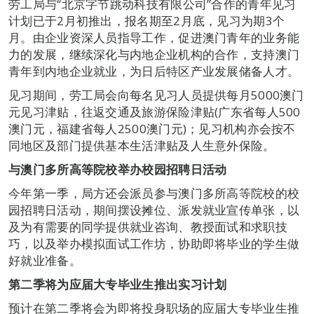
劳工局与“北京字节跳动科技有限公司”合作的青年见习
计划已于2月初推出，报名期至2月底，见习为期3个
月。由企业资深人员指导工作，促进澳门青年的业务能
力的发展，继续深化与内地企业机构的合作，支持澳门
青年到内地企业就业，为日后特区产业发展储备人才。
见习期间，劳工局会向每名见习人员提供每月5000澳门
元见习津贴，往返交通及旅游保险津贴(广东省每人500
澳门元，福建省每人2500澳门元)；见习机构亦会按不
同地区及部门提供基本生活津贴及人生意外保险。
与澳门多所高等院校举办校园招聘日活动
今年第一季，局方还会派员参与澳门多所高等院校的校
园招聘日活动，期间摆设摊位、派发就业宣传单张，以
及为有需要的同学提供就业咨询、教授面试和求职技
巧，以及举办模拟面试工作坊，协助即将毕业的学生做
好就业准备。
第二季将为应届大专毕业生推出实习计划
预计在第二季将会为即将投身职场的应届大专毕业生推