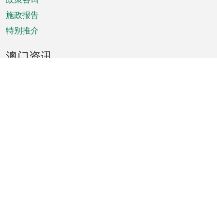
施政报告
特别推介
澳门资讯
天气
交通
公众假期
文娱康体
城市资讯
澳门便览
统计数字
公布告示
新闻