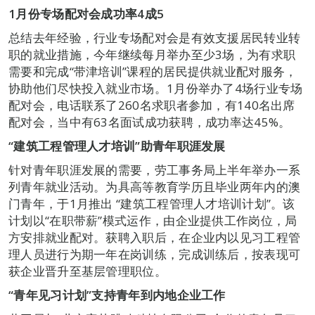
1
月份专场配对会成功率
4
成
5
总结去年经验，行业专场配对会是有效支援居民转业转
职的就业措施，今年继续每月举办至少3场，为有求职
需要和完成“带津培训”课程的居民提供就业配对服务，
协助他们尽快投入就业市场。1月份举办了4场行业专场
配对会，电话联系了260名求职者参加，有140名出席
配对会，当中有63名面试成功获聘，成功率达45%。
“
建筑工程管理人才培训
”
助青年职涯发展
针对青年职涯发展的需要，劳工事务局上半年举办一系
列青年就业活动。为具高等教育学历且毕业两年内的澳
门青年，于1月推出 “建筑工程管理人才培训计划”。该
计划以“在职带薪”模式运作，由企业提供工作岗位，局
方安排就业配对。获聘入职后，在企业内以见习工程管
理人员进行为期一年在岗训练，完成训练后，按表现可
获企业晋升至基层管理职位。
“
青年见习计划
”
支持
青年
到内地企业工作