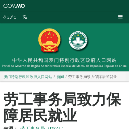
澳
门
特
33°C
别
行
政
区
政
府
入
口
网
站
澳门特别行政区政府入口网站
新闻
劳工事务局致力保障居民就业
劳工事务局致力保
障居民就业
来源：
劳工事务局（DSAL）