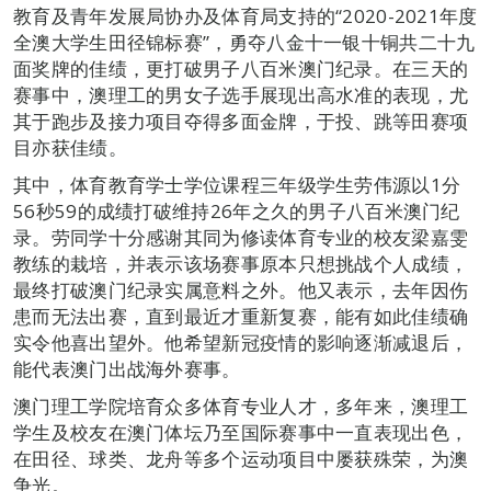
教育及青年发展局协办及体育局支持的“2020-2021年度
全澳大学生田径锦标赛”，勇夺八金十一银十铜共二十九
面奖牌的佳绩，更打破男子八百米澳门纪录。在三天的
赛事中，澳理工的男女子选手展现出高水准的表现，尤
其于跑步及接力项目夺得多面金牌，于投、跳等田赛项
目亦获佳绩。
其中，体育教育学士学位课程三年级学生劳伟源以1分
56秒59的成绩打破维持26年之久的男子八百米澳门纪
录。劳同学十分感谢其同为修读体育专业的校友梁嘉雯
教练的栽培，并表示该场赛事原本只想挑战个人成绩，
最终打破澳门纪录实属意料之外。他又表示，去年因伤
患而无法出赛，直到最近才重新复赛，能有如此佳绩确
实令他喜出望外。他希望新冠疫情的影响逐渐减退后，
能代表澳门出战海外赛事。
澳门理工学院培育众多体育专业人才，多年来，澳理工
学生及校友在澳门体坛乃至国际赛事中一直表现出色，
在田径、球类、龙舟等多个运动项目中屡获殊荣，为澳
争光。