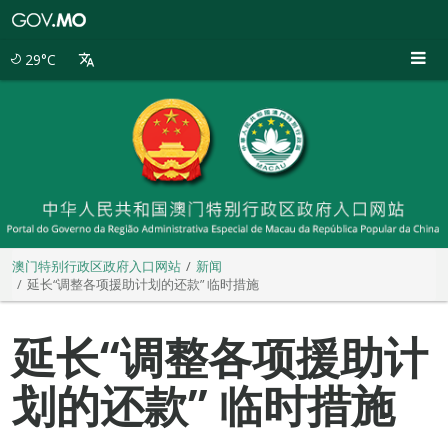
澳
门
特
29°C
别
行
政
区
政
府
入
口
网
站
澳门特别行政区政府入口网站
新闻
延长“调整各项援助计划的还款” 临时措施
延长“调整各项援助计
划的还款” 临时措施