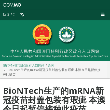
澳
门
特
31°C
别
行
政
区
政
府
入
口
网
站
澳门特别行政区政府入口网站
新闻
BioNTech生产的mRNA新冠疫苗封盖包装有瑕疵 本澳今日起暂停接
种此疫苗
BioNTech生产的mRNA新
冠疫苗封盖包装有瑕疵 本澳
今日起暂停接种此疫苗