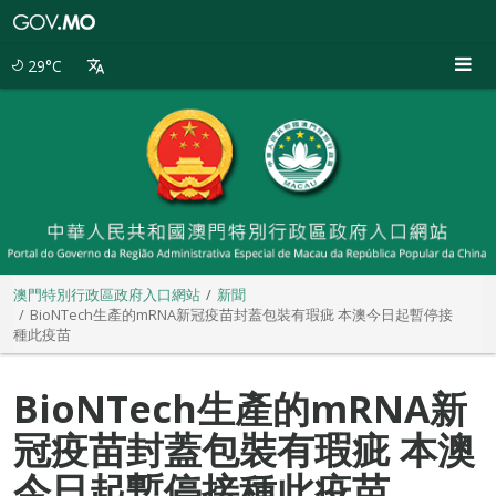
澳
門
特
29°C
別
行
政
區
政
府
入
口
網
站
澳門特別行政區政府入口網站
新聞
BioNTech生產的mRNA新冠疫苗封蓋包裝有瑕疵 本澳今日起暫停接
種此疫苗
BioNTech生產的mRNA新
冠疫苗封蓋包裝有瑕疵 本澳
今日起暫停接種此疫苗