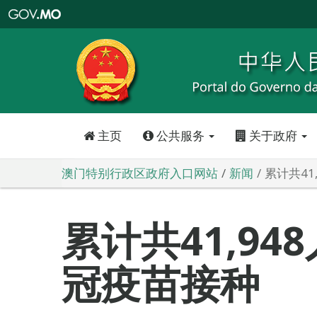
澳
门
特
别
行
政
区
政
府
入
口
网
站
主页
公共服务
关于政府
澳门特别行政区政府入口网站
新闻
累计共41
累计共41,94
冠疫苗接种