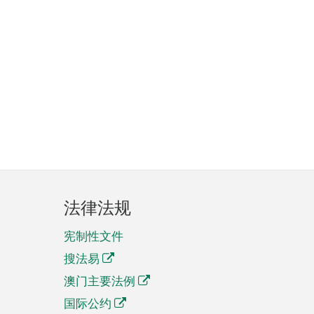
法律法规
宪制性文件
搜法易
澳门主要法例
国际公约