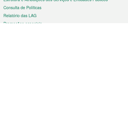
Consulta de Políticas
Relatório das LAG
Promoções especiais
Sobre a RAEM
Tempo
Transporte
Feriados
Cultura e lazer
Informação de Macau
Ficheiro sobre Macau
Estatísticas
Anúncios
Notícias