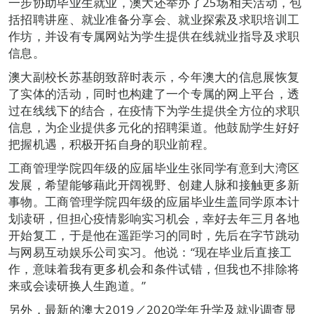
一步协助毕业生就业，澳大还举办了25场相关活动，包
括招聘讲座、就业准备分享会、就业探索及求职培训工
作坊，并设有专属网站为学生提供在线就业指导及求职
信息。
澳大副校长苏基朗致辞时表示，今年澳大的信息展恢复
了实体的活动，同时也构建了一个专属的网上平台，透
过在线线下的结合，在疫情下为学生提供全方位的求职
信息，为企业提供多元化的招聘渠道。他鼓励学生好好
把握机遇，积极开拓自身的职业前程。
工商管理学院四年级的应届毕业生张同学有意到大湾区
发展，希望能够藉此开阔视野、创建人脉和接触更多新
事物。工商管理学院四年级的应届毕业生盖同学原本计
划读研，但担心疫情影响实习机会，幸好去年三月各地
开始复工，于是他在遥距学习的同时，先后在字节跳动
与网易互动娱乐公司实习。他说：“现在毕业后直接工
作，意味着我有更多机会和条件试错，但我也不排除将
来或会读研换人生跑道。”
另外，最新的澳大2019／2020学年升学及就业调查显