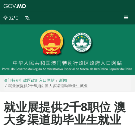
澳
门
特
32°C
别
行
政
区
政
府
入
口
网
站
澳门特别行政区政府入口网站
新闻
就业展提供2千8职位 澳大多渠道助毕业生就业
就业展提供2千8职位 澳
大多渠道助毕业生就业