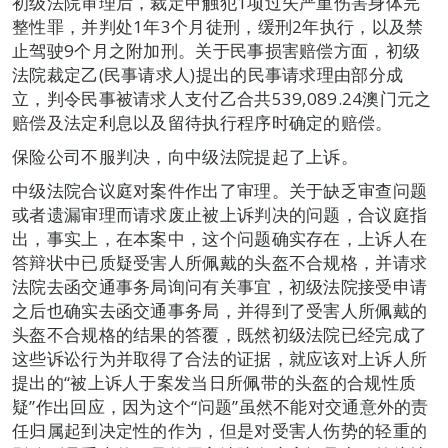
初级法院审理后，裁定甲触犯1项过失严重伤害身体完
整性罪，并判处1年3个月徒刑，缓刑2年执行，以及禁
止驾驶9个月之附加刑。关于民事损害赔偿方面，初级
法院裁定乙(民事请求人)提出的民事请求理由部分成
立，判令民事被请求人支付乙合共539,089.24澳门元之
赔偿及法定利息以及留待执行程序时确定的赔偿。
保险公司不服判决，向中级法院提起了上诉。
中级法院合议庭对案件作出了审理。关于缺乏审查问题
或者遗漏审理而请求废止被上诉判决的问题，合议庭指
出，事实上，在本案中，这个问题确实存在，上诉人在
答辩状中已质疑受害人所佩戴的头盔不合规格，并请求
法院去函交通事务局询问有关事宜，初级法院接受申请
之后也确实去函交通事务局，并得到了受害人所佩戴的
头盔不合规格的结果的答覆，既然初级法院已经完成了
这些诉讼行为并取得了合法的证据，就应该对上诉人所
提出的“被上诉人于案发当日所佩带的头盔的合规性质
疑”作出回应，因为这个“问题”虽然不能对交通意外的责
任归属起到决定性的作为，但是对受害人伤势的轻重的