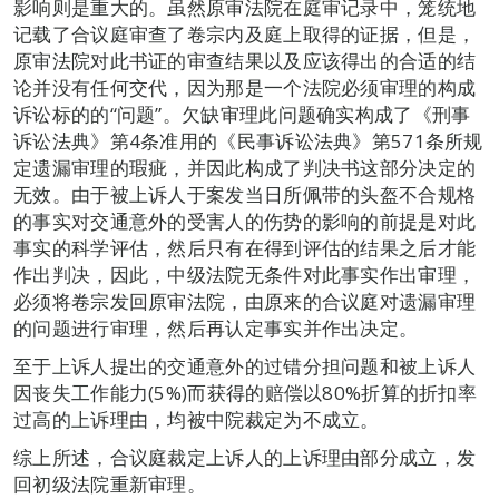
影响则是重大的。虽然原审法院在庭审记录中，笼统地
记载了合议庭审查了卷宗内及庭上取得的证据，但是，
原审法院对此书证的审查结果以及应该得出的合适的结
论并没有任何交代，因为那是一个法院必须审理的构成
诉讼标的的“问题”。欠缺审理此问题确实构成了《刑事
诉讼法典》第4条准用的《民事诉讼法典》第571条所规
定遗漏审理的瑕疵，并因此构成了判决书这部分决定的
无效。由于被上诉人于案发当日所佩带的头盔不合规格
的事实对交通意外的受害人的伤势的影响的前提是对此
事实的科学评估，然后只有在得到评估的结果之后才能
作出判决，因此，中级法院无条件对此事实作出审理，
必须将卷宗发回原审法院，由原来的合议庭对遗漏审理
的问题进行审理，然后再认定事实并作出决定。
至于上诉人提出的交通意外的过错分担问题和被上诉人
因丧失工作能力(5%)而获得的赔偿以80%折算的折扣率
过高的上诉理由，均被中院裁定为不成立。
综上所述，合议庭裁定上诉人的上诉理由部分成立，发
回初级法院重新审理。