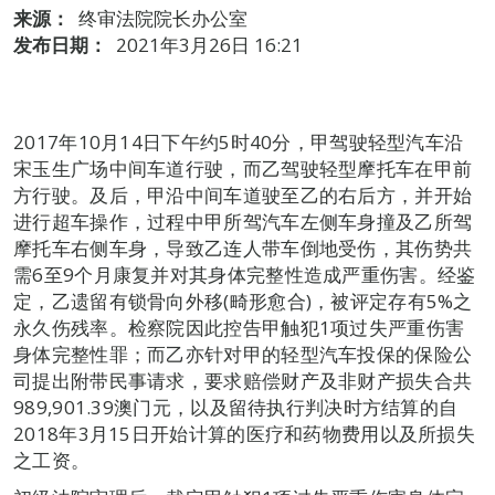
来源：
终审法院院长办公室
发布日期：
2021年3月26日 16:21
2017年10月14日下午约5时40分，甲驾驶轻型汽车沿
宋玉生广场中间车道行驶，而乙驾驶轻型摩托车在甲前
方行驶。及后，甲沿中间车道驶至乙的右后方，并开始
进行超车操作，过程中甲所驾汽车左侧车身撞及乙所驾
摩托车右侧车身，导致乙连人带车倒地受伤，其伤势共
需6至9个月康复并对其身体完整性造成严重伤害。经鉴
定，乙遗留有锁骨向外移(畸形愈合)，被评定存有5%之
永久伤残率。检察院因此控告甲触犯1项过失严重伤害
身体完整性罪；而乙亦针对甲的轻型汽车投保的保险公
司提出附带民事请求，要求赔偿财产及非财产损失合共
989,901.39澳门元，以及留待执行判决时方结算的自
2018年3月15日开始计算的医疗和药物费用以及所损失
之工资。