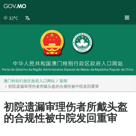
澳
门
特
32°C
别
行
政
区
政
府
入
口
网
站
澳门特别行政区政府入口网站
新闻
初院遗漏审理伤者所戴头盔的合规性被中院发回重审
初院遗漏审理伤者所戴头盔
的合规性被中院发回重审