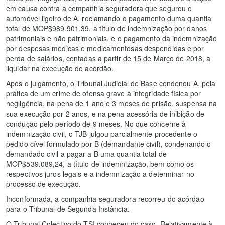
em causa contra a companhia seguradora que segurou o
automóvel ligeiro de A, reclamando o pagamento duma quantia
total de MOP$989.901,39, a título de indemnização por danos
patrimoniais e não patrimoniais, e o pagamento da indemnização
por despesas médicas e medicamentosas despendidas e por
perda de salários, contadas a partir de 15 de Março de 2018, a
liquidar na execução do acórdão.
Após o julgamento, o Tribunal Judicial de Base condenou A, pela
prática de um crime de ofensa grave à integridade física por
negligência, na pena de 1 ano e 3 meses de prisão, suspensa na
sua execução por 2 anos, e na pena acessória de inibição de
condução pelo período de 9 meses. No que concerne à
indemnização civil, o TJB julgou parcialmente procedente o
pedido cível formulado por B (demandante civil), condenando o
demandado civil a pagar a B uma quantia total de
MOP$539.089,24, a título de indemnização, bem como os
respectivos juros legais e a indemnização a determinar no
processo de execução.
Inconformada, a companhia seguradora recorreu do acórdão
para o Tribunal de Segunda Instância.
O Tribunal Colectivo do TSI conheceu do caso. Relativamente à