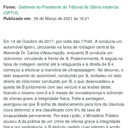
Fonte:
Gabinete do Presidente do Tribunal de Última Instância
(GPTUI)
Publicado em:
26 de Março de 2021 às 16:21
Em 14 de Outubro de 2017, por volta das 17h40, A conduzia um
automóvel ligeiro, circulando na faixa de rodagem central da
Alameda Dr. Carlos d’Assumpção, enquanto B conduzia um
ciclomotor, circulando à frente de A. Posteriormente, A seguia na
faixa de rodagem central até à retaguarda e à direita de B e
começou a efectuar a manobra de ultrapassagem. No decurso, o
lado esquerdo do automóvel, conduzido por A, embateu no lado
direito do ciclomotor conduzido por B, o que desencadeou a
queda de B juntamente com seu veículo e as lesões deste,
ficando o mesmo com 6 a 9 meses de convalescença e sofrendo
de ofensa grave à integridade física. Feita a peritagem,
averiguou-se que B sofria de deslocamento para fora da clavícula
(cura deforme) e era classificado com 5% da taxa de
incapacidade permanente. Por esta razão, o Ministério Público
acusou A da prática de um crime de ofensa grave à integridade
física por negligência; e B deduziu pedido cível aderido à acção