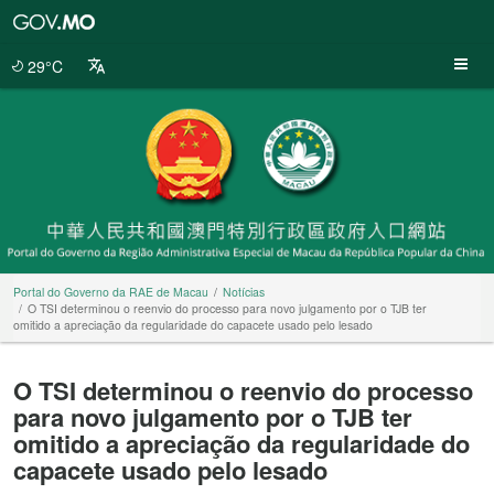
Portal
do
Governo
29°C
da
RAE
de
Macau
Portal do Governo da RAE de Macau
Notícias
O TSI determinou o reenvio do processo para novo julgamento por o TJB ter
omitido a apreciação da regularidade do capacete usado pelo lesado
O TSI determinou o reenvio do processo
para novo julgamento por o TJB ter
omitido a apreciação da regularidade do
capacete usado pelo lesado