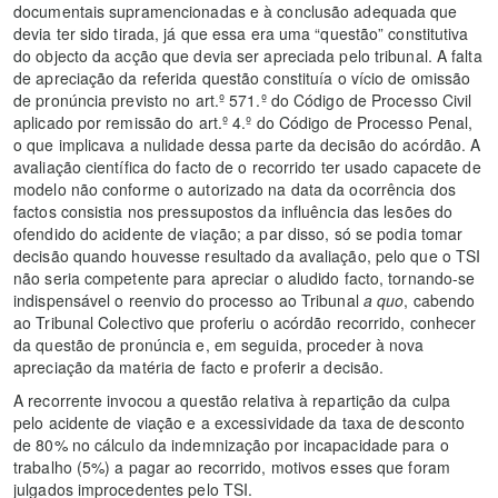
documentais supramencionadas e à conclusão adequada que
devia ter sido tirada, já que essa era uma “questão” constitutiva
do objecto da acção que devia ser apreciada pelo tribunal. A falta
de apreciação da referida questão constituía o vício de omissão
de pronúncia previsto no art.º 571.º do Código de Processo Civil
aplicado por remissão do art.º 4.º do Código de Processo Penal,
o que implicava a nulidade dessa parte da decisão do acórdão. A
avaliação científica do facto de o recorrido ter usado capacete de
modelo não conforme o autorizado na data da ocorrência dos
factos consistia nos pressupostos da influência das lesões do
ofendido do acidente de viação; a par disso, só se podia tomar
decisão quando houvesse resultado da avaliação, pelo que o TSI
não seria competente para apreciar o aludido facto, tornando-se
indispensável o reenvio do processo ao Tribunal
a quo
, cabendo
ao Tribunal Colectivo que proferiu o acórdão recorrido, conhecer
da questão de pronúncia e, em seguida, proceder à nova
apreciação da matéria de facto e proferir a decisão.
A recorrente invocou a questão relativa à repartição da culpa
pelo acidente de viação e a excessividade da taxa de desconto
de 80% no cálculo da indemnização por incapacidade para o
trabalho (5%) a pagar ao recorrido, motivos esses que foram
julgados improcedentes pelo TSI.