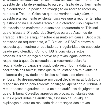
questão de falta de examinação ou de omissão de conhecimento
que condicionou o pedido de revogação do acórdão recorrido,
apontou o Tribunal Colectivo que, na verdade,
sub judice
, tal
questão era realmente existente, uma vez que a recorrente tinha
questionado na sua contestação que o ofendido usou capacete
de modelo não conforme o autorizado, requerendo ao Tribunal
que oficiasse à Direcção dos Serviços para os Assuntos de
Tráfego, a fim de a inquirir sobre o assunto em causa. Depois da
admissão do requerimento, o TJB oficiou à DSAT e obteve a
resposta que mostrou o resultado da irregularidade do capacete
usado pelo ofendido. Como o TJB já concluiu os actos
processuais em apreço e obteve as provas legais, deveria
responder à questão colocada pela recorrente sobre “a
regularidade do capacete usado pelo recorrido na data da
ocorrência dos factos”, visto que tal “questão” era relevante na
influência da gravidade das lesões sofridas pelo ofendido,
embora não desempenhasse um papel decisivo na atribuição da
responsabilidade pelo acidente de viação. Apesar de o Tribunal
a
quo
ter descrito geralmente na acta de audiência de julgamento
que o Tribunal Colectivo apreciou as provas, constantes dos
autos e produzidas na audiência, este não deu qualquer
explicação quanto ao resultado da apreciação das provas