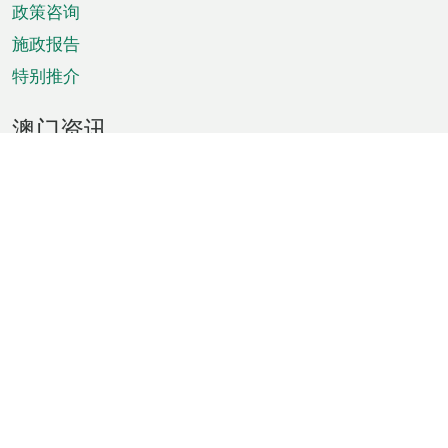
政策咨询
施政报告
特别推介
澳门资讯
天气
交通
公众假期
文娱康体
城市资讯
澳门便览
统计数字
公布告示