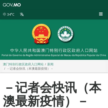
澳
门
特
34°C
别
行
政
区
政
府
入
口
网
站
澳门特别行政区政府入口网站
新闻
－记者会快讯（本澳最新疫情）－
－记者会快讯（本
澳最新疫情）－