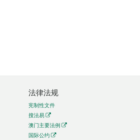
法律法规
宪制性文件
搜法易
澳门主要法例
国际公约