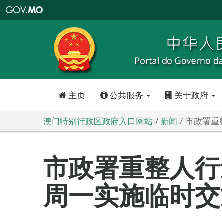
澳
门
特
别
行
政
区
政
府
入
口
网
站
主页
公共服务
关于政府
澳门特别行政区政府入口网站
新闻
市政署重
市政署重整人行
周一实施临时交