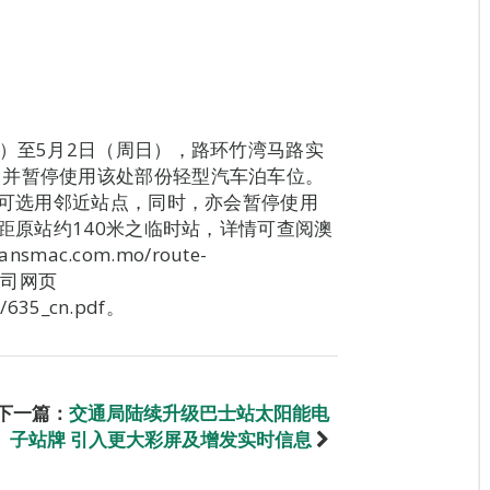
一）至5月2日（周日），路环竹湾马路实
，并暂停使用该处部份轻型汽车泊车位。
客可选用邻近站点，同时，亦会暂停使用
，距原站约140米之临时站，详情可查阅澳
mac.com.mo/route-
公司网页
/635_cn.pdf。
下一篇：
交通局陆续升级巴士站太阳能电
子站牌 引入更大彩屏及增发实时信息