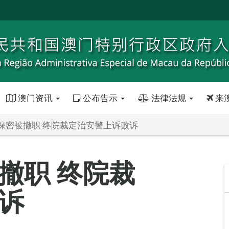
澳门资讯
公布告示
法律法规
来
保密被撤职 终院裁定治安警上诉败诉
撤职 终院裁
诉