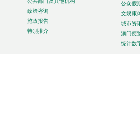
公共部门及其他机构
公众假
政策咨询
文娱康
施政报告
城市资
特别推介
澳门便
统计数
来澳旅游
商务
计划行程
贸易投
观光
澳门经
娱乐休闲
中小企
购物
市场资
节日盛事
知识产
网
网
页
使用条款
私隐声明
协调机构：澳门特别行政区行