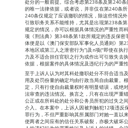
处分的一般前提。综合考虑第238条及第240
的唯一法律依据，或者说，并非仅在第240条
240条仅规定了应该撤职的情况，除这些情况
引致职务关系不能维持，尤其是出现第238条第
规定的情况，亦可以根据具体情况的严重性而科
项《刑法典》第348条第1款所规定的违反保
体便是以《澳门保安部队军事化人员通则》第23
本地区或第三人之泄密行为”)及n项(“即使在
力及不适合担任官职之行为或作出可引致失去执
依据，根据案件的具体情况及违纪行为的严重
至于上诉人认为对其科处撤职处分不符合适当
用及处罚份量的确定均由行政当局自由裁量。根
定，只有行使自由裁量权时有明显错误，或绝
法审查的违法情况。换言之，只有在出现严重
公正或在所科处的处分和公务员所犯的过失之
介入。在本案中，上诉人因被判触犯12项违反
罪行为，不但严重影响其所属部门对她一直以
使两者之间应有的信任关系破裂，亦极大破坏