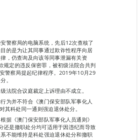
安警察局的电脑系统，先后12次查核了
知目的是为让其同事通过欺诈性程序向居
法律，仍查询及向该等同事泄漏有关资
1款规定的违反保密罪，被初级法院合共判
警察局提起纪律程序。2019年10月29
处分。
中级法院合议庭裁定上诉理由不成立。
的行为并不符合《澳门保安部队军事化人
应对其科处同一通则强迫退休处分。
，根据《澳门保安部队军事化人员通则》
处分还是撤职处分均可适用于因违纪而导致
关系不能维持是科处强迫退休处分和撤职