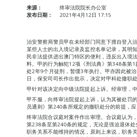
来源：
终审法院院长办公室
发布日期：
2021年4月12日 17:15
治安警察局警员甲在未经部门同意下擅自登入治
某些人士的出入境记录及监控名单记录，其明
民非法提供进出澳门特区的便利，违反出入境
料。甲的行为触犯12项《刑法典》第348条第
处2年9个月徒刑，暂缓3年执行。甲亦因此被治安
日，保安司司长作出批示，决定对甲科处撤职
甲针对该决定向中级法院提起上诉。经审理，
甲不服，向终审法院提起上诉，认为其被处罚
员通则》第240条所规定的撤职处分的前提，
终审法院合议庭对案件作出审理。合议庭认为
第238条至第240条的规定，无论是强迫退休
职务关系不能维持的情况，原则上来说，职务