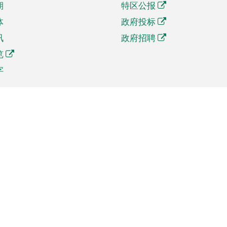
期
特区公报
体
政府投标
讯
政府招聘
览
字
及贸易
相关连结
资
手机应用程序目录
贸会展
社交媒体目录
商机和服务
专题网站目录
讯
RSS订阅目录
权
表格下载
政公职局