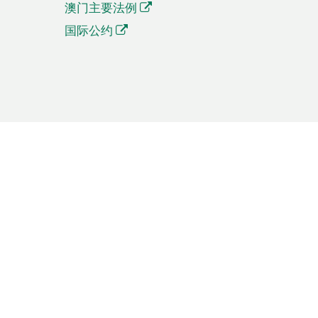
澳门主要法例
国际公约
繁體中文
簡体中文
Português
English