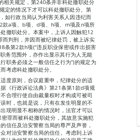
条的相关规定，第240条并非科处撤职处分
所规定的情况下才可以科处撤职处分。第
外，如行政当局认为利害关系人因违纪而
2款a项、b项、d项、h项、m项及n项所
处撤职处分。本案中，上诉人因触犯12
密罪而判刑，并因而被纪律处罚，被上诉实
8条第2款h项(“违反职业保密或作出损害
执行职务范围外，亦作出显示其行为人无能
行职务必须之一般信任之行为”)的规定为
性而考虑科处撤职处分。
及适度原则，合议庭重申，纪律处分的适
据《行政诉讼法典》第21条第1款d项规
对不合理行使自由裁量权时才构成可被司
错误时，也就是说，只有在发生明显的不
间出现明显不相称的情况时，法官才可以
保密罪而被科处撤职处分，其故意实施犯
来的信任及治安警察当局的尊严及声誉，
公众对治安警察当局的信任。考虑到上诉