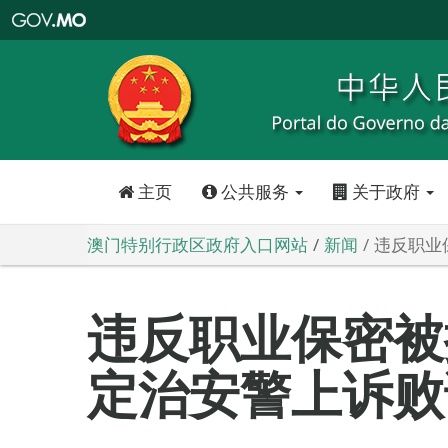
澳
门
特
别
行
政
区
政
府
入
口
网
站
主页
公共服务
关于政府
澳门特别行政区政府入口网站
新闻
违反职业
违反职业保密被
定治安警上诉败