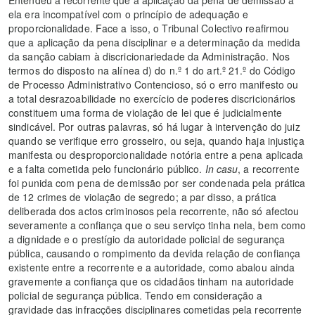
Entendeu a recorrente que a aplicação da pena de demissão a
ela era incompatível com o princípio de adequação e
proporcionalidade. Face a isso, o Tribunal Colectivo reafirmou
que a aplicação da pena disciplinar e a determinação da medida
da sanção cabiam à discricionariedade da Administração. Nos
termos do disposto na alínea d) do n.º 1 do art.º 21.º do Código
de Processo Administrativo Contencioso, só o erro manifesto ou
a total desrazoabilidade no exercício de poderes discricionários
constituem uma forma de violação de lei que é judicialmente
sindicável. Por outras palavras, só há lugar à intervenção do juiz
quando se verifique erro grosseiro, ou seja, quando haja injustiça
manifesta ou desproporcionalidade notória entre a pena aplicada
e a falta cometida pelo funcionário público.
In casu
, a recorrente
foi punida com pena de demissão por ser condenada pela prática
de 12 crimes de violação de segredo; a par disso, a prática
deliberada dos actos criminosos pela recorrente, não só afectou
severamente a confiança que o seu serviço tinha nela, bem como
a dignidade e o prestígio da autoridade policial de segurança
pública, causando o rompimento da devida relação de confiança
existente entre a recorrente e a autoridade, como abalou ainda
gravemente a confiança que os cidadãos tinham na autoridade
policial de segurança pública. Tendo em consideração a
gravidade das infracções disciplinares cometidas pela recorrente