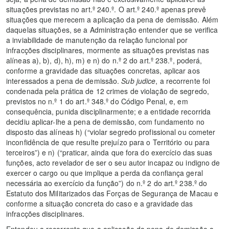
situações previstas no art.º 240.º. O art.º 240.º apenas prevê
situações que merecem a aplicação da pena de demissão. Além
daquelas situações, se a Administração entender que se verifica
a inviabilidade de manutenção da relação funcional por
infracções disciplinares, mormente as situações previstas nas
alíneas a), b), d), h), m) e n) do n.º 2 do art.º 238.º, poderá,
conforme a gravidade das situações concretas, aplicar aos
interessados a pena de demissão.
Sub judice
, a recorrente foi
condenada pela prática de 12 crimes de violação de segredo,
previstos no n.º 1 do art.º 348.º do Código Penal, e, em
consequência, punida disciplinarmente; e a entidade recorrida
decidiu aplicar-lhe a pena de demissão, com fundamento no
disposto das alíneas h) (“violar segredo profissional ou cometer
inconfidência de que resulte prejuízo para o Território ou para
terceiros”) e n) (“praticar, ainda que fora do exercício das suas
funções, acto revelador de ser o seu autor incapaz ou indigno de
exercer o cargo ou que implique a perda da confiança geral
necessária ao exercício da função”) do n.º 2 do art.º 238.º do
Estatuto dos Militarizados das Forças de Segurança de Macau e
conforme a situação concreta do caso e a gravidade das
infracções disciplinares.