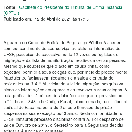
Fonte:
Gabinete do Presidente do Tribunal de Última Instância
(GPTUI)
Publicado em:
12 de Abril de 2021 às 17:15
A guarda do Corpo de Polícia de Segurança Pública A acedeu,
sem consentimento do seu serviço, ao sistema informático do
CPSP, pesquisando sucessivamente 12 vezes os registos de
migração e da lista de monitorização, relativos a certas pessoas.
Mesmo que soubesse que o acto em causa tinha, como
objectivo, permitir a seus colegas que, por meio de procedimento
fraudulento, facilitassem ilegalmente a saída e entrada de
residentes na R.A.E.M., violando a lei de migração, pesquisava
ainda as informações em apreço e as revelava a seus colegas. A,
pela prática de 12 crimes de violação de segredo, previstos no
n.º 1 do art.º 348.º do Código Penal, foi condenada, pelo Tribunal
Judicial de Base, na pena de 2 anos e 9 meses de prisão,
suspensa na sua execução por 3 anos. Nesta conformidade, o
CPSP instaurou processo disciplinar contra A. Por despacho de
29 de Outubro de 2019, o Secretário para a Segurança decidiu
aplicar a A a pena de demissão.