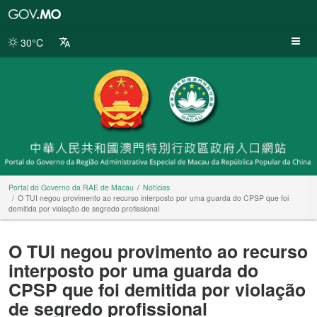
Portal
do
Governo
30°C
da
RAE
de
Macau
Portal do Governo da RAE de Macau
Notícias
O TUI negou provimento ao recurso interposto por uma guarda do CPSP que foi
demitida por violação de segredo profissional
O TUI negou provimento ao recurso
interposto por uma guarda do
CPSP que foi demitida por violação
de segredo profissional