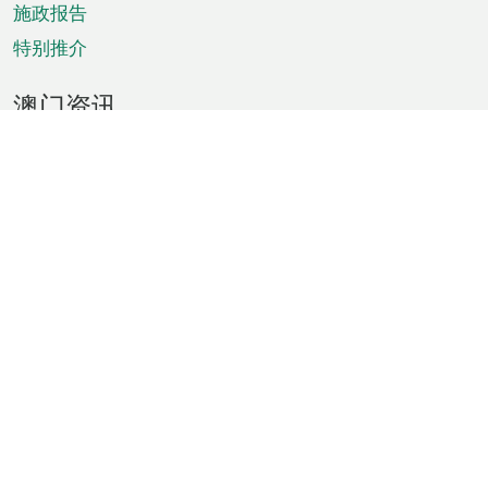
施政报告
特别推介
澳门资讯
天气
交通
公众假期
文娱康体
城市资讯
澳门便览
统计数字
公布告示
新闻