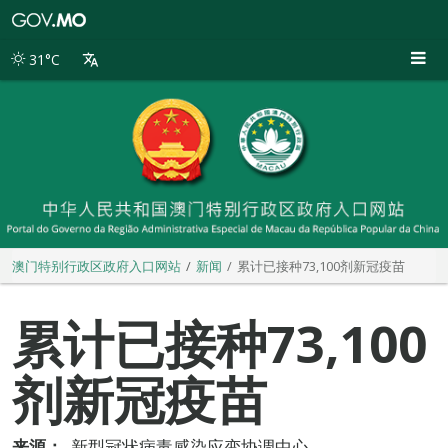
澳
门
特
31°C
别
行
政
区
政
府
入
口
网
站
澳门特别行政区政府入口网站
新闻
累计已接种73,100剂新冠疫苗
累计已接种73,100
剂新冠疫苗
来源：
新型冠状病毒感染应变协调中心