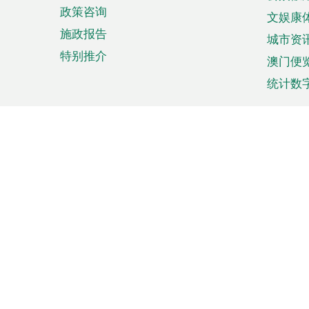
政策咨询
文娱康
施政报告
城市资
特别推介
澳门便
统计数
来澳旅游
商务
计划行程
贸易投
观光
澳门经
娱乐休闲
中小企
购物
市场资
节日盛事
知识产
网
网
页
使用条款
私隐声明
协调机构：澳门特别行政区行
站
脚