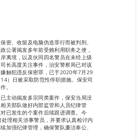
反保密、收留及电脑伪造罪行而被判刑、
廉政公署揭发多年前受贿利用职务之便，
口岸离境，以及伙同四名警员在未经上级
司司长高度关注事件，治安警察局已对该
触犯违反保密罪，已于2020年7月29
14）日被采取防范性停职措施。保安司
工作。
门已主动揭发多宗同类案件，保安当局没
促相关部队做好内部监管和人员纪律管
须对已发生的个案作后续跟进调查。今
肃处理相关涉事警员，并要求认真检讨内
继续加强纪律管理，确保警队廉洁奉公、