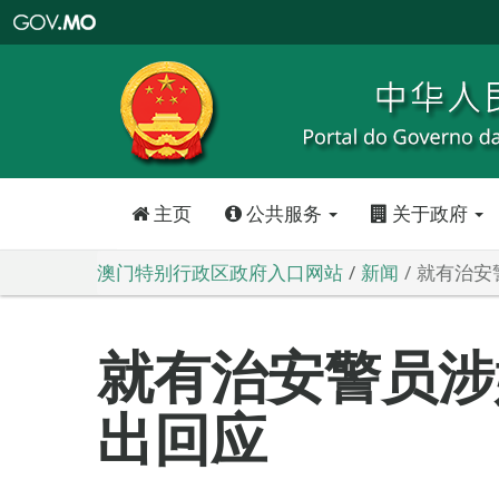
澳
门
特
别
行
政
区
政
府
入
口
网
站
主页
公共服务
关于政府
澳门特别行政区政府入口网站
新闻
就有治安
就有治安警员涉
出回应