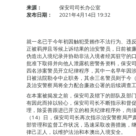
来源：
保安司司长办公室
发布日期：
2021年4月14日 19:32
就一名已于今年初因触犯受贿作不法行为、违
正被羁押且等候上诉结果的治安警员，日前被
伪造出入境纪录并协助非法入境者经其驻守的
批准下取得并向他人泄露机密警务资料，保安
四名涉案警员开立纪律程序，其中一名早年因涉嫌
日被法院勒令中止职务，其余三名警员则于今（
及治安警察局将全力配合廉政公署的后续调查
在本案被揭发之前，保安司及辖下的部队及部
有因此而掉以轻心，保安司司长不断指示和督
理，除妥善跟进已开立的相关纪律程序外，尚
（14）日，保安司司长再次指示治安警察局严
部管理和监督工作状况，迅速采取改善措施，
律己正人，以维护法治和本澳出入境安全。