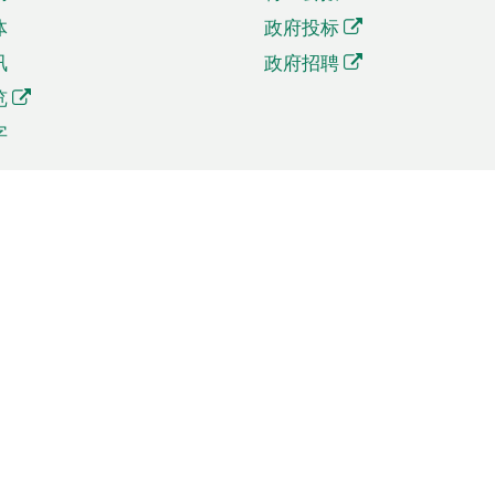
体
政府投标
讯
政府招聘
览
字
及贸易
相关连结
资
手机应用程序目录
贸会展
社交媒体目录
商机和服务
专题网站目录
讯
RSS订阅目录
权
表格下载
政公职局