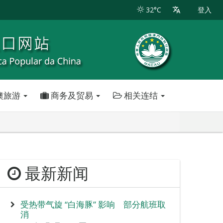
32°C
登入
澳旅游
商务及贸易
相关连结
最新新闻
受热带气旋 “白海豚” 影响 部分航班取
消