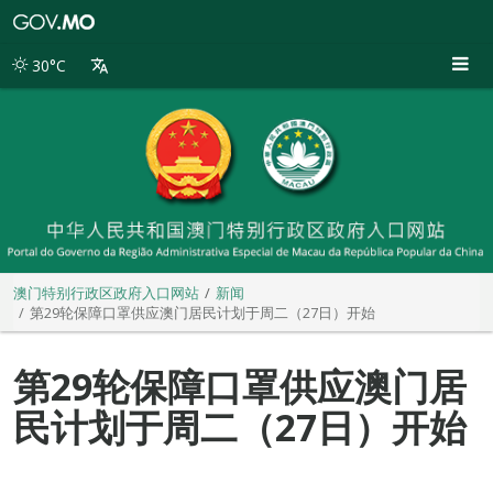
澳
门
特
30°C
别
行
政
区
政
府
入
口
网
站
澳门特别行政区政府入口网站
新闻
第29轮保障口罩供应澳门居民计划于周二（27日）开始
第29轮保障口罩供应澳门居
民计划于周二（27日）开始