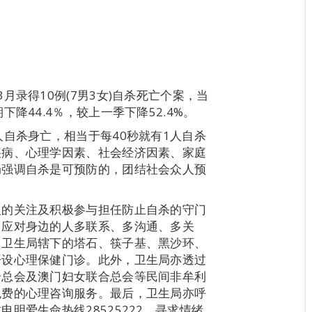
月录得10例(7男3女)自杀死亡个案，当
降44.4％，较上一季下降52.4%。
人自杀身亡，相当于每40秒就有1人自杀
疾病、心理学因素、社会经济因素、家庭
局强调自杀是可预防的，团结社会众人预
人的关注及积极参与担任防止自杀的守门
中应对身边的人多联系、多沟通、多关
。卫生局辖下的塔石、筷子基、黑沙环、
开设心理保健门诊。此外，卫生局亦透过
合总会及澳门妇女联合总会等民间非牟利
免费的心理咨询服务。最后，卫生局亦呼
明爱生命热线28525222，寻求情绪