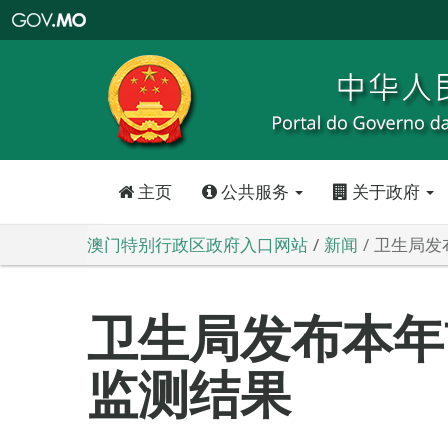
澳
门
特
别
行
政
区
政
府
入
口
网
站
主页
公共服务
关于政府
澳门特别行政区政府入口网站
新闻
卫生局发
卫生局发布本年
监测结果