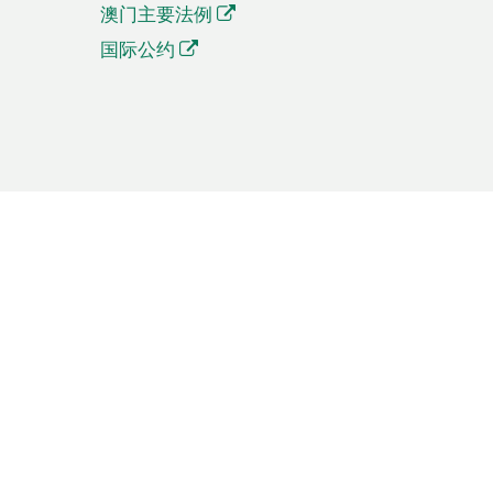
澳门主要法例
国际公约
繁體中文
簡体中文
Português
English