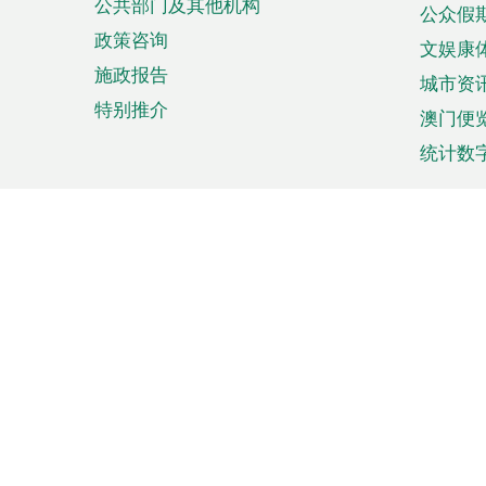
公共部门及其他机构
公众假
政策咨询
文娱康
施政报告
城市资
特别推介
澳门便
统计数
来澳旅游
商务
计划行程
贸易投
观光
澳门经
娱乐休闲
中小企
购物
市场资
节日盛事
知识产
网
网
页
使用条款
私隐声明
协调机构：澳门特别行政区行