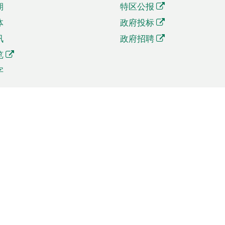
期
特区公报
体
政府投标
讯
政府招聘
览
字
及贸易
相关连结
资
手机应用程序目录
贸会展
社交媒体目录
商机和服务
专题网站目录
讯
RSS订阅目录
权
表格下载
政公职局