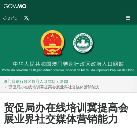
澳
门
特
27°C
别
行
政
区
政
府
入
口
网
站
澳门特别行政区政府入口网站
新闻
贸促局办在线培训冀提高会展业界社交媒体营销能力
贸促局办在线培训冀提高会
展业界社交媒体营销能力