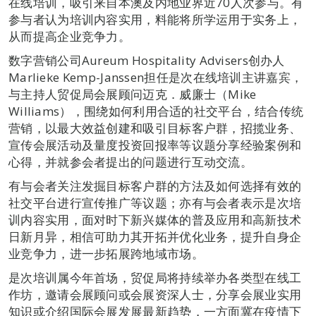
在线培训，吸引来自本澳及内地业界近70人次参与。有
参与者认为培训内容实用，料能将所学运用于实务上，
从而提高企业竞争力。
数字营销公司Aureum Hospitality Advisers创办人
Marlieke Kemp-Janssen担任是次在线培训主讲嘉宾，
与主持人贸促局会展顾问迈克．威廉士（Mike
Williams），围绕如何利用合适的社交平台，结合传统
营销，以最大效益创建和吸引目标客户群，招揽业务、
宣传会展活动及量度投资回报率等议题分享经验案例和
心得，并就参会者提出的问题进行互动交流。
有与会者关注发掘目标客户群的方法及如何选择有效的
社交平台进行宣传推广等议题；亦有与会者表示是次培
训内容实用，面对时下新兴媒体的普及应用和高新技术
日新月异，相信可助力其开拓并优化业务，提升自身企
业竞争力，进一步拓展跨地域市场。
是次培训属今年首场，贸促局将持续举办各类型在线工
作坊，邀请会展顾问或会展资深人士，分享会展业实用
知识或介绍国际会展发展最新趋势，一方面冀在疫情下