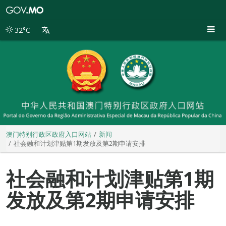
澳
门
特
32°C
别
行
政
区
政
府
入
口
网
站
澳门特别行政区政府入口网站
新闻
社会融和计划津贴第1期发放及第2期申请安排
社会融和计划津贴第1期
发放及第2期申请安排