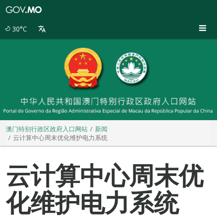
澳
门
特
30°C
别
行
政
区
政
府
入
口
网
站
澳门特别行政区政府入口网站
新闻
云计算中心周末优化维护电力系统
云计算中心周末优
化维护电力系统