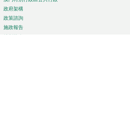
政府架構
政策諮詢
施政報告
特別推介
澳門資訊
天氣
交通
公眾假期
文娛康體
城市資訊
澳門便覽
統計數字