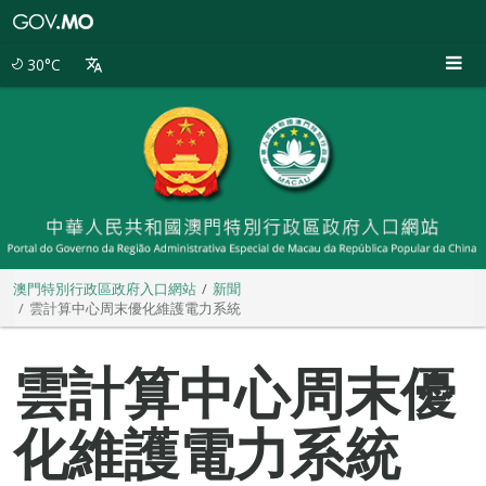
澳
門
特
30°C
別
行
政
區
政
府
入
口
網
站
澳門特別行政區政府入口網站
新聞
雲計算中心周末優化維護電力系統
雲計算中心周末優
化維護電力系統