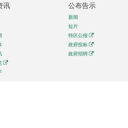
资讯
公布告示
新闻
短片
期
特区公报
体
政府投标
讯
政府招聘
览
字
及贸易
相关连结
资
手机应用程序目录
贸会展
社交媒体目录
商机和服务
专题网站目录
讯
RSS订阅目录