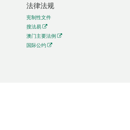
法律法规
宪制性文件
搜法易
澳门主要法例
国际公约