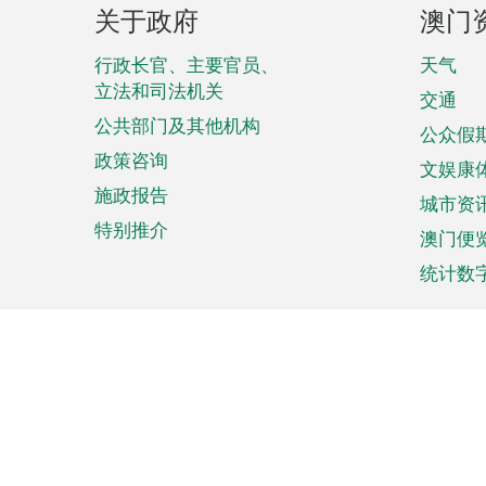
页
关于政府
澳门
脚
菜
行政长官、主要官员、
天气
立法和司法机关
单
交通
公共部门及其他机构
公众假
政策咨询
文娱康
施政报告
城市资
特别推介
澳门便
统计数
来澳旅游
商务
计划行程
贸易投
观光
澳门经
娱乐休闲
中小企
购物
市场资