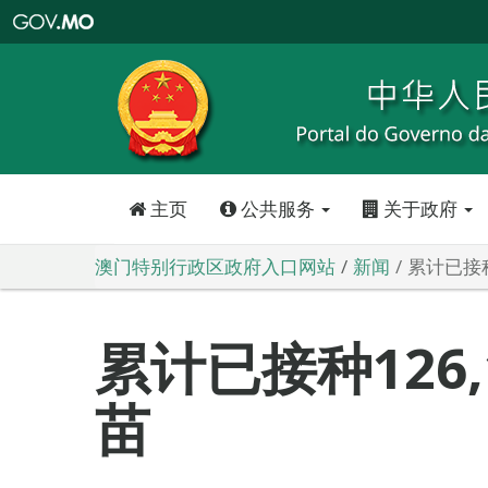
澳
门
特
别
行
政
区
政
府
入
口
网
站
主页
公共服务
关于政府
澳门特别行政区政府入口网站
新闻
累计已接种
累计已接种126
苗