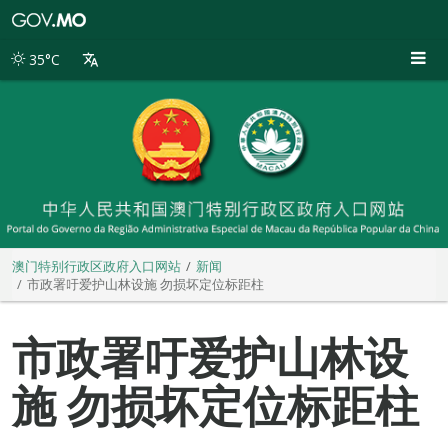
澳
门
特
35°C
别
行
政
区
政
府
入
口
网
站
澳门特别行政区政府入口网站
新闻
市政署吁爱护山林设施 勿损坏定位标距柱
市政署吁爱护山林设
施 勿损坏定位标距柱