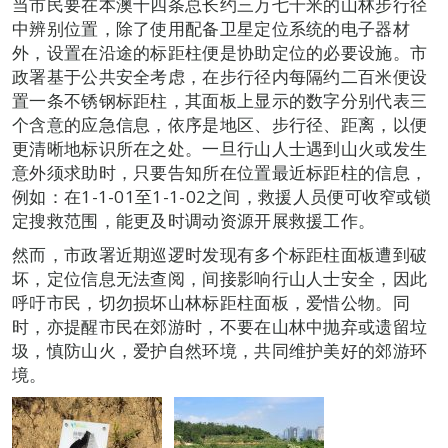
当市民要在本澳十四条总长约三万七千米的山林步行径
中辨别位置，除了使用配备卫星定位系统的电子器材
外，设置在沿途的标距柱便是协助定位的必要设施。市
政署基于公共安全考虑，在步行径内每隔约二百米便设
置一条不锈钢标距柱，其面板上显示的数字分别代表三
个含意的应急信息，依序是地区、步行径、距离，以便
更清晰地标识所在之处。一旦行山人士遇到山火或发生
意外须求助时，只要告知所在位置最近标距柱的信息，
例如：在1-1-01至1-1-02之间，救援人员便可收窄或锁
定搜救范围，能更及时调动资源开展救援工作。
然而，市政署近期巡逻时发现有多个标距柱面板遭到破
坏，定位信息无法查阅，间接影响行山人士安全，因此
呼吁市民，切勿损坏山林标距柱面板，爱惜公物。同
时，亦提醒市民在郊游时，不要在山林中抛弃或遗留垃
圾，慎防山火，爱护自然环境，共同维护美好的郊游环
境。