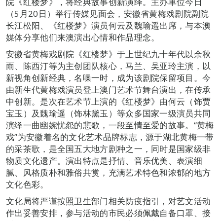
院《红楼梦》，将经典故事创新演绎。主办单位今日
（5月20日）举行传媒见面会，安徽省黄梅戏剧院副院
长江松阳、《红楼梦》演员何云及魏瑜遥出席，与本澳
媒体分享他们来澳演出心情和作品理念。
安徽省黄梅戏剧院《红楼梦》于上世纪九十年代以余秋
雨、陈西汀等为主创团队核心，马兰、吴亚玲主演，以
新视角创新经典，名噪一时，成为该剧院保留项目。今
由新生代黄梅戏演员登上澳门艺术节舞台演出，在传承
中创新。是次在艺术节上演的《红楼梦》由何云（饰贾
宝玉）及魏瑜遥（饰林黛玉）等众多国家一级演员共同
演绎一曲幽婉忧怨的悲歌，一段至情至爱的故事。“黄梅
戏”为安徽着名的文化艺术品牌标志，源于湖北黄梅一带
的采茶歌，是全国五大地方剧种之一，同时是国家级非
物质文化遗产。演出特点是抒情、音乐优美、表演细
腻、风格质朴和雅俗共赏，充满艺术特色和浓郁的地方
文化色彩。
文化局将严谨按照卫生部门相关防疫指引，对艺文活动
作出妥善安排，参与活动的市民必须佩戴自备口罩、接