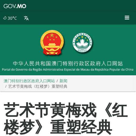
澳
门
特
30°C
别
行
政
区
政
府
入
口
网
站
澳门特别行政区政府入口网站
新闻
艺术节黄梅戏《红楼梦》重塑经典
艺术节黄梅戏《红
楼梦》重塑经典