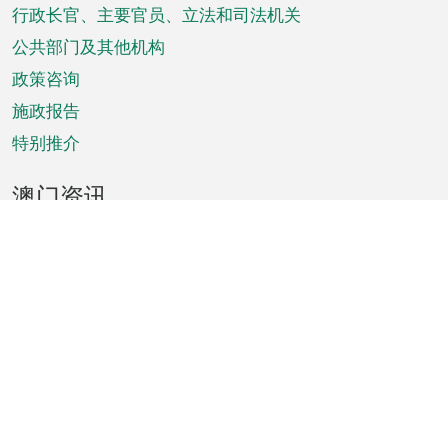
菜
行政长官、主要官员、立法和司法机关
单
公共部门及其他机构
政策咨询
施政报告
特别推介
澳门资讯
天气
交通
公众假期
文娱康体
城市资讯
澳门便览
统计数字