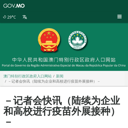
澳
门
特
29°C
别
行
政
区
政
府
入
口
网
站
澳门特别行政区政府入口网站
新闻
－记者会快讯（陆续为企业和高校进行疫苗外展接种）－
－记者会快讯（陆续为企业
和高校进行疫苗外展接种）
－