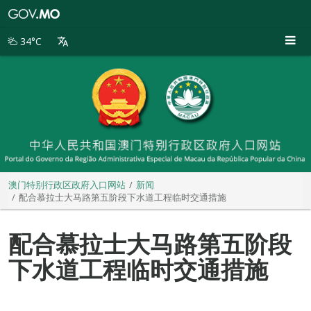
澳
门
特
34°C
别
行
政
区
政
府
入
口
网
站
澳门特别行政区政府入口网站
新闻
配合慕拉士大马路第五阶段下水道工程临时交通措施
配合慕拉士大马路第五阶段
下水道工程临时交通措施