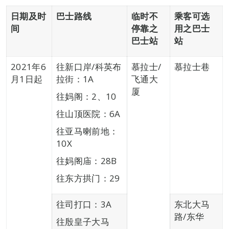
日期及时
巴士路线
临时不
乘客可选
间
停靠之
用之巴士
巴士站
站
2021年6
往新口岸/科英布
慕拉士/
慕拉士巷
月1日起
拉街：1A
飞通大
厦
往妈阁：2、10
往山顶医院：6A
往亚马喇前地：
10X
往妈阁庙：28B
往东方拱门：29
往司打口：3A
东北大马
路/东华
往殷皇子大马