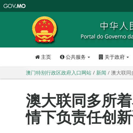
澳
门
特
别
行
政
区
政
府
入
口
网
站
主页
公共服务
关于政府
澳门特别行政区政府入口网站
新闻
澳大联同
澳大联同多所着
情下负责任创新