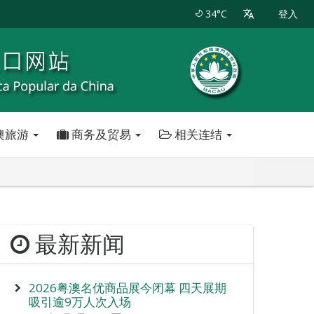
34°C
登入
澳旅游
商务及贸易
相关连结
最新新闻
2026粤澳名优商品展今闭幕 四天展期
吸引逾9万人次入场