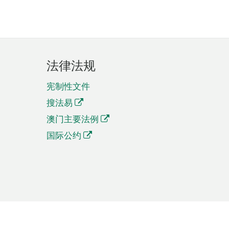
法律法规
宪制性文件
搜法易
澳门主要法例
国际公约