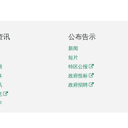
资讯
公布告示
新闻
短片
期
特区公报
体
政府投标
讯
政府招聘
览
字
及贸易
相关连结