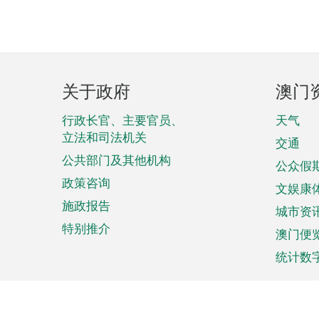
页
关于政府
澳门
脚
菜
行政长官、主要官员、
天气
立法和司法机关
单
交通
公共部门及其他机构
公众假
政策咨询
文娱康
施政报告
城市资
特别推介
澳门便
统计数
来澳旅游
商务