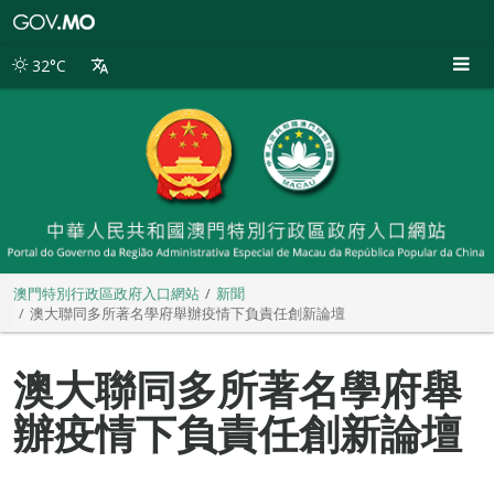
澳
門
特
32°C
別
行
政
區
政
府
入
口
網
站
澳門特別行政區政府入口網站
新聞
澳大聯同多所著名學府舉辦疫情下負責任創新論壇
澳大聯同多所著名學府舉
辦疫情下負責任創新論壇