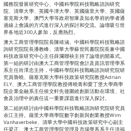
國務院發展研究中心、中國科學院科技戰略諮詢研究
院、清華大學、英國牛津大學、英國薩里大學、英國薩
塞克斯大學、澳門大學等政府智庫及知名學府的學者通
過線上會議的方式進行深入的探討和交流。論壇吸引世
界各地近300人參加，反應熱烈。
澳大工商管理學院院長陳靖涵、中國科學院科技戰略諮
詢研究院院長潘教峰、清華大學蘇世民書院院長兼中國
科技政策研究中心主任薛瀾聯袂主持了論壇的開幕式。
第一組的研討由澳大工商管理學院會計及資訊管理學系
系主任肖澤忠主持，中國科學院科技戰略諮詢研究院研
究員魯曉、薩塞克斯大學科技政策研究院教授Adrian
ELY、澳大工商管理學院教授傅曉青和愛丁堡大學商學
院企業金融系主任侯文軒先後圍繞創新活動在環境、社
會及治理中的責任這一重要課題進行深入探討。
第二組的研討由中國科學院科技戰略諮詢研究院研究員
余江主持。薩里大學商學院數字創新與創業教授Wim
Vanhaverbeke、清華大學中國科技政策研究中心副主
任梁正、澳大工商管理學院管理及市場學系系主任洪福