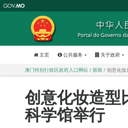
澳
门
特
别
行
政
区
政
府
入
口
网
站
主页
公共服务
关于政府
澳门特别行政区政府入口网站
新闻
创意化妆
创意化妆造型
科学馆举行