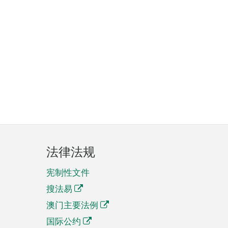
法律法规
宪制性文件
搜法易
澳门主要法例
国际公约