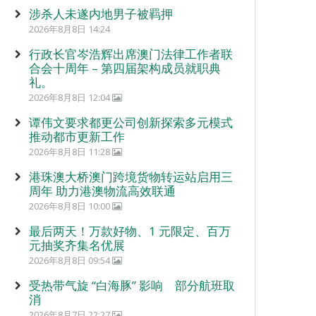
涉杀人未遂内地男子被羁押
2026年8月8日 14:24
行政长官岑浩辉出席澳门法律工作者联
合会十周年 – 第四届架构成员就职典
礼。
2026年8月8日 12:04
谭伟文要求都更公司创新探索多元模式
推动都市更新工作
2026年8月8日 11:28
港珠澳大桥澳门跨境货物转运站启用三
周年 助力港澳物流高效联通
2026年8月8日 10:00
最后两天！万款好物、1 元限定、百万
元抽奖齐集名优展
2026年8月8日 09:54
受热带气旋 “白海豚” 影响 部分航班取
消
2026年8月7日 22:27