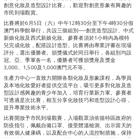
創意化妝及造型設計比賽」，歡迎對創意形象有興趣的
市民到場觀賞。
比賽將於6月5日（六）中午12時30分至下午4時30分假
澳門科學館舉行，共設三個組別──創意造型設計、中式
新娘化妝及西式新娘化妝。參賽者須於1小時內為模特
兒完成化妝，配搭設計造型。比賽將由專業評審在現場
評分，選出優勝者。頒獎儀式於同日舉行，各組別均設
冠、亞、季軍各一名，優勝者可獲頒獎座及獎金
3,000、1,500及1,000澳門元不等。
生產力中心一直致力開辦各類化妝及形象課程，為學員
及本地化妝愛好者提供交流平台，吸引更多對化妝及造
型設計感興趣的青少年加入，培育行業新力軍。參賽者
可透過是次比賽，相互分享化妝技巧和造型設計心得，
提升專業技術水平。
比賽開放予市民到場觀賽，入場觀眾須依循特區政府的
防疫指引，佩戴自備口罩、接受體溫檢測、出示當天的
有效個人健康碼，以及配合中心的人流控制措施，保持