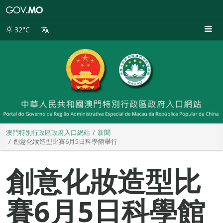
澳
門
特
32°C
別
行
政
區
政
府
入
口
網
站
澳門特別行政區政府入口網站
新聞
創意化妝造型比賽6月5日科學館舉行
創意化妝造型比
賽6月5日科學館