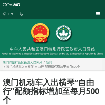
澳
门
特
33°C
别
行
政
区
政
府
入
口
网
站
澳门特别行政区政府入口网站
新闻
澳门机动车入出横琴“自由行”配额指标增加至每月500个
澳门机动车入出横琴“自由
行”配额指标增加至每月500
个