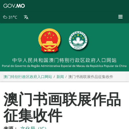
澳
门
特
31°C
别
行
政
区
政
府
入
口
网
站
澳门特别行政区政府入口网站
新闻
澳门书画联展作品征集收件
澳门书画联展作品
征集收件
来源：
文化局（IC）