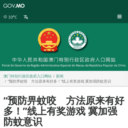
澳
门
特
33°C
别
行
政
区
政
府
入
口
网
站
澳门特别行政区政府入口网站
新闻
“预防畀蚊咬 方法原来有好多！”线上有奖游戏 冀加强防蚊意识
“预防畀蚊咬 方法原来有好
多！”线上有奖游戏 冀加强
防蚊意识