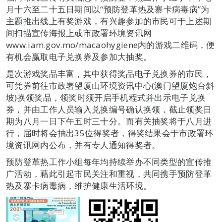
月十六至二十五日期间以“预防登革热及寨卡病毒病”为
主题推出线上有奖游戏，有兴趣参加的市民可于上述期
间扫描宣传海报上或市政署环境资讯网
www.iam.gov.mo/macaohygiene内的游戏二维码，便
有机会赢取电子兑换券及参加大抽奖。
是次游戏奖品丰富，其中获得奖品电子兑换券的市民，
可凭券前往市政署望厦山环境资讯中心(澳门望厦炮台斜
坡)换领奖品，领奖时须开启手机程式并出示电子兑换
券，并由工作人员输入兑换编号确认换领，截止领奖日
期为八月一日下午五时三十分。而有关抽奖将于八月进
行，届时将会抽出35位得奖者，得奖结果会于市政署环
境资讯网内公布，并有专人通知得奖者。
预防登革热工作小组每年均持续举办不同类型的宣传推
广活动，藉此引起市民关注和重视，共同携手预防登革
热及寨卡病毒病，维护健康生活环境。