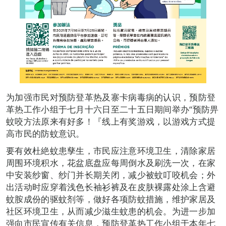
为加强市民对预防登革热及寨卡病毒病的认识，预防登
革热工作小组于七月十六日至二十五日期间举办“预防畀
蚊咬方法原来有好多！『线上有奖游戏，以游戏方式提
高市民的防蚊意识。
要有效杜絶蚊患孳生，市民应注意环境卫生，清除家居
周围环境积水，花盆底盘应每周倒水及刷洗一次，在家
中安装纱窗、纱门并长期关闭，减少被蚊叮咬机会；外
出活动时应穿着浅色长袖衫裤及在皮肤裸露处涂上含避
蚊胺成份的驱蚊剂等，做好各项防蚊措施，维护家居及
社区环境卫生，从而减少滋生蚊患的机会。为进一步加
强向市民宣传有关信息，预防登革热工作小组于本年七