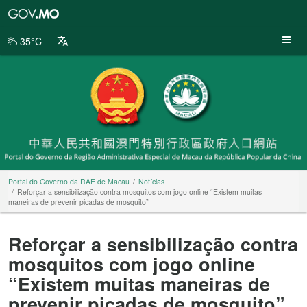
Portal
do
Governo
35°C
da
RAE
de
Macau
Portal do Governo da RAE de Macau
Notícias
Reforçar a sensibilização contra mosquitos com jogo online “Existem muitas
maneiras de prevenir picadas de mosquito”
Reforçar a sensibilização contra
mosquitos com jogo online
“Existem muitas maneiras de
prevenir picadas de mosquito”