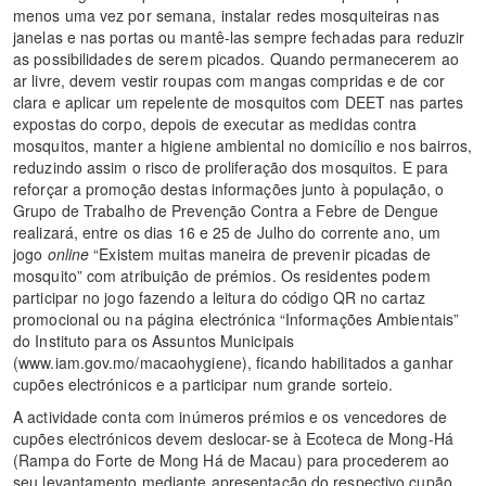
menos uma vez por semana, instalar redes mosquiteiras nas
janelas e nas portas ou mantê-las sempre fechadas para reduzir
as possibilidades de serem picados. Quando permanecerem ao
ar livre, devem vestir roupas com mangas compridas e de cor
clara e aplicar um repelente de mosquitos com DEET nas partes
expostas do corpo, depois de executar as medidas contra
mosquitos, manter a higiene ambiental no domicílio e nos bairros,
reduzindo assim o risco de proliferação dos mosquitos. E para
reforçar a promoção destas informações junto à população, o
Grupo de Trabalho de Prevenção Contra a Febre de Dengue
realizará, entre os dias 16 e 25 de Julho do corrente ano, um
jogo
online
“Existem muitas maneira de prevenir picadas de
mosquito” com atribuição de prémios. Os residentes podem
participar no jogo fazendo a leitura do código QR no cartaz
promocional ou na página electrónica “Informações Ambientais”
do Instituto para os Assuntos Municipais
(www.iam.gov.mo/macaohygiene), ficando habilitados a ganhar
cupões electrónicos e a participar num grande sorteio.
A actividade conta com inúmeros prémios e os vencedores de
cupões electrónicos devem deslocar-se à Ecoteca de Mong-Há
(Rampa do Forte de Mong Há de Macau) para procederem ao
seu levantamento mediante apresentação do respectivo cupão