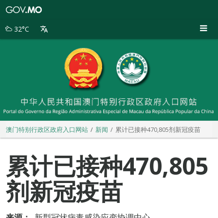
澳
门
特
32°C
别
行
政
区
政
府
入
口
网
站
澳门特别行政区政府入口网站
新闻
累计已接种470,805剂新冠疫苗
累计已接种470,805
剂新冠疫苗
来源：
新型冠状病毒感染应变协调中心