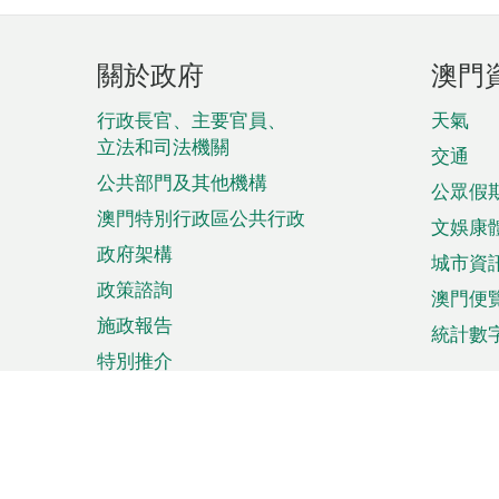
頁
關於政府
澳門
腳
菜
行政長官、主要官員、
天氣
立法和司法機關
單
交通
公共部門及其他機構
公眾假
澳門特別行政區公共行政
文娛康
政府架構
城市資
政策諮詢
澳門便
施政報告
統計數
特別推介
來澳旅遊
商務
計劃行程
貿易投