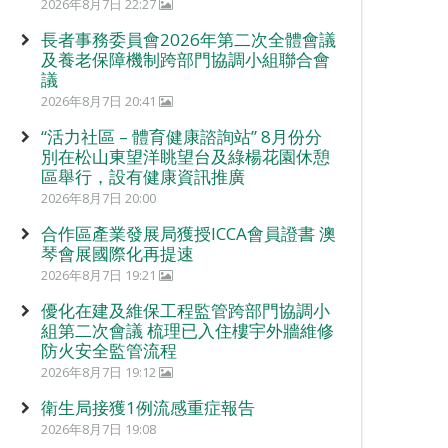
2026年8月7日 22:27
長者事務委員會2026年第二次全體會議
及養老保障機制跨部門協調小組聯合會
議
2026年8月7日 20:41
“活力社區 – 體育健康諮詢站” 8月份分
別在松山東望洋眺望台及綠楊花園休憩
區舉行，設有健康資訊推廣
2026年8月7日 20:00
合作區產業發展局獲授ICCA會員證書 澳
琴會展國際化再提速
2026年8月7日 19:21
優化在建及維保工程監管跨部門協調小
組第二次會議 梳理已入住樓宇外牆維修
防火安全監管流程
2026年8月7日 19:12
衛生局接獲1例流感重症報告
2026年8月7日 19:08