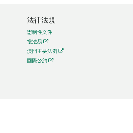
法律法規
憲制性文件
搜法易
澳門主要法例
國際公約