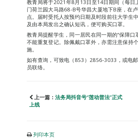
教青局将于2021年8月13日至14日期间（每
门荷兰园大马路68-B号华昌大厦地下B座，在
点。届时受托人按预约日期及时段前往大学生
及由本局发出之确认短讯，便可购买口罩。
教青局提醒学生，同一居民在同一期的“保障口
不能重复登记。除佩戴口罩外，亦需注意保持
施。
如有查询，可致电（853）2856-3033，或电邮至
员联络。
上一篇：
法务局抖音号“莲动普法”正式
上线
列印本页