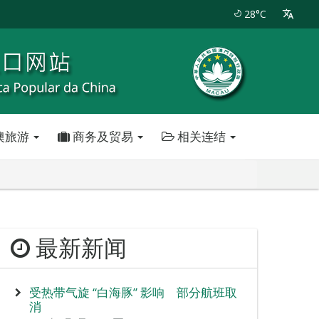
28°C
澳旅游
商务及贸易
相关连结
最新新闻
受热带气旋 “白海豚” 影响 部分航班取
消