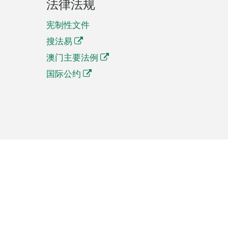
法律法规
宪制性文件
搜法易
澳门主要法例
国际公约