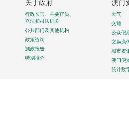
关于政府
澳门
脚
菜
行政长官、主要官员、
天气
立法和司法机关
单
交通
公共部门及其他机构
公众假
政策咨询
文娱康
施政报告
城市资
特别推介
澳门便
统计数
来澳旅游
商务
计划行程
贸易投
观光
澳门经
娱乐休闲
中小企
购物
市场资