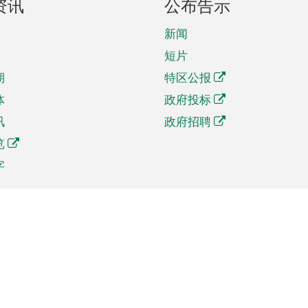
资讯
公布告示
新闻
短片
期
特区公报
体
政府投标
讯
政府招聘
览
字
及贸易
相关连结
资
手机应用程序目录
贸会展
社交媒体目录
商机和服务
专题网站目录
讯
RSS订阅目录