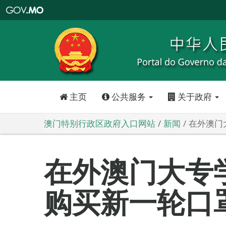
澳
门
特
别
行
政
区
政
府
入
口
网
站
主页
公共服务
关于政府
澳门特别行政区政府入口网站
新闻
在外澳门
在外澳门大专
购买新一轮口