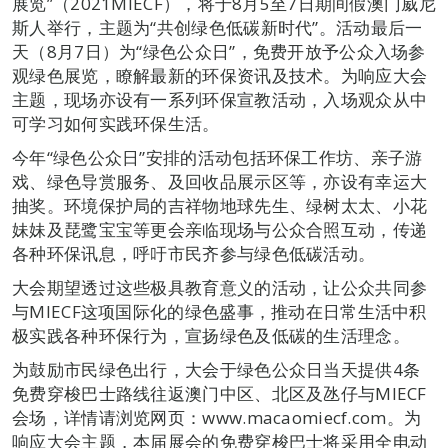
展览”（2021MIECF），将于8月5至7日期间假澳门威尼
斯人举行，主题为“共创绿色低碳新时代”。活动最后一
天（8月7日）为“绿色公众日”，免费开放予公众入场参
观绿色展览，瞭解最新的环保资讯及技术。为响应大会
主题，现场亦设有一系列环保宣教活动，入场观众从中
可学习如何实践环保生活。
今年“绿色公众日”安排的活动包括环保工作坊、亲子游
戏、绿色导赏服务、及回收品展示区等，亦设有幸运大
抽奖。环境保护局的吉祥物地球先生、绿树太太、小花
妹妹及琵鹭宝宝等更会亲临现场与公众合照互动，传递
各种环保讯息，呼吁市民齐参与绿色低碳活动。
大会期望透过这些极具教育意义的活动，让公众共同参
与MIECF这项国际化的绿色盛事，推动在日常生活中积
极实践各种环保行为，宣扬绿色及低碳的生活理念。
为鼓励市民绿色出行，大会于绿色公众日当天提供4条
免费穿梭巴士路线往返澳门中区、北区及氹仔与MIECF
会场，详情请浏览网页：www.macaomiecf.com。为
响应大会主题，本届展会的免费穿梭巴士将采用全电动