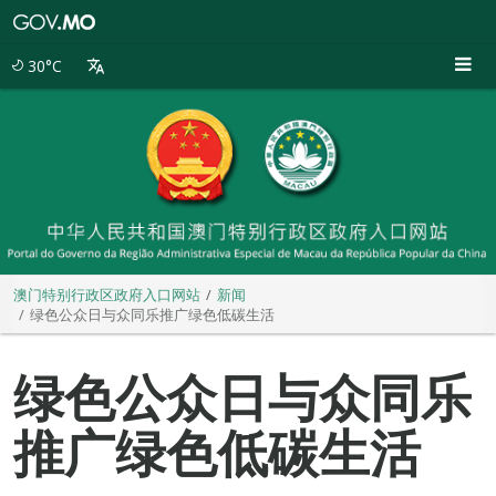
澳
门
特
30°C
别
行
政
区
政
府
入
口
网
站
澳门特别行政区政府入口网站
新闻
绿色公众日与众同乐推广绿色低碳生活
绿色公众日与众同乐
推广绿色低碳生活